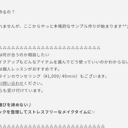
作るの？
れませんが、ここからやっと本格的なサンプル作りが始まります^^
⁂⁂⁂⁂⁂⁂⁂⁂⁂⁂⁂⁂⁂⁂⁂⁂⁂⁂⁂⁂⁂⁂⁂⁂
には何が合うのか相談したい
メイクアップもどんなアイテムを選んでどう使っていいのかわからな
は個人レッスンがおすすめです。
インカウンセリング（¥1,000/ 40min）もございます。
お問い合わせ
ください。
DMからも受け付けています。
選びを諦めない♪
ックを整理してストレスフリーなメイクタイムに
✨
⁂⁂⁂⁂⁂⁂⁂⁂⁂⁂⁂⁂⁂⁂⁂⁂⁂⁂⁂⁂⁂⁂⁂⁂⁂