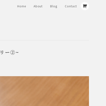
Home
About
Blog
Contact
リー②~