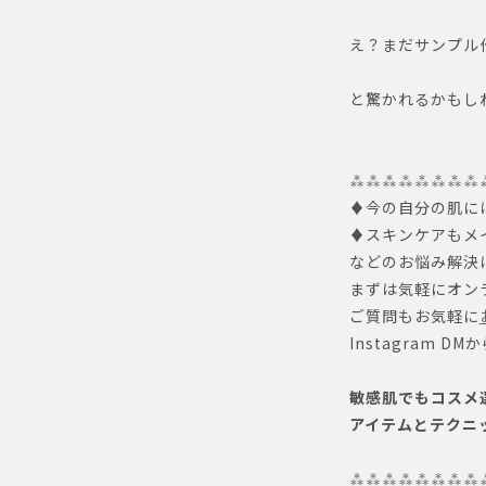
え？まだサンプル
と驚かれるかもし
⁂⁂⁂⁂⁂⁂⁂⁂
♦︎今の自分の肌
♦︎スキンケアも
などのお悩み解決
まずは気軽にオンラ
ご質問もお気軽に
Instagram 
敏感肌でもコスメ
アイテムとテクニ
⁂⁂⁂⁂⁂⁂⁂⁂