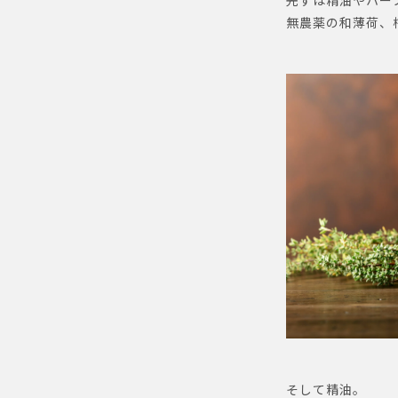
先ずは精油やハー
無農薬の和薄荷、
そして精油。