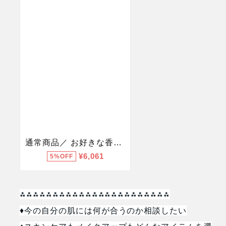
⁂⁂⁂⁂⁂⁂⁂⁂⁂⁂⁂⁂⁂⁂⁂⁂⁂⁂⁂⁂⁂⁂⁂
♦︎今の自分の肌には何が合うのか相談したい