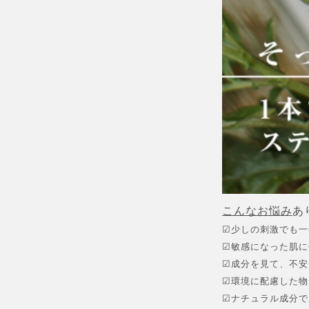
こんなお悩み
あ
☑︎少しの刺激でも
☑︎敏感になった肌
☑︎成分を見て、不
☑︎環境に配慮した
☑︎ナチュラル成分