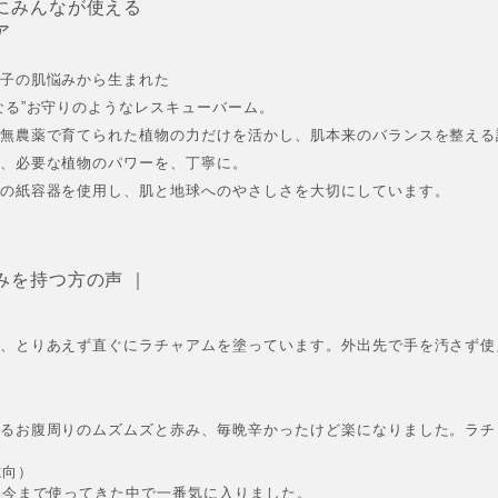
にみんなが使える
ア
子の肌悩みから生まれた
なる”お守りのようなレスキューバーム。
無農薬で育てられた植物の力だけを活かし、肌本来のバランスを整える
、必要な植物のパワーを、丁寧に。
の紙容器を使用し、肌と地球へのやさしさを大切にしています。
みを持つ方の声 ｜
、とりあえず直ぐにラチャアムを塗っています。外出先で手を汚さず使
るお腹周りのムズムズと赤み、毎晩辛かったけど楽になりました。ラチ
志向）
、今まで使ってきた中で一番気に入りました。