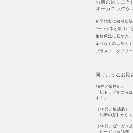
お肌の困りごと
オーガニックケ
化学物質に敏感な親
“一つあると頼りに
植物療法に基づき、
余計なものは加えず
プラスチックフリー
同じようなお悩
30代／敏感肌）
「肌トラブルの時は
す！」
（40代／敏感肌）
「肌着の擦れからく
（50代／ビーガン
「ビーガン歴28年