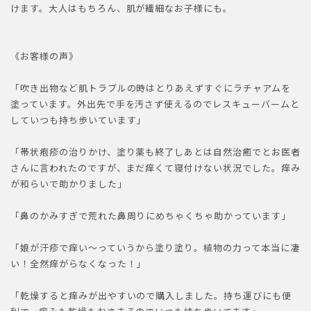
けます。大人はもちろん、肌が繊細なお子様にも。
《お客様の声》
「吹き出物など肌トラブルの時はとりあえずすぐにラチャアムを
塗っています。外出先で手を汚さず使えるのでレスキューバームと
していつも持ち歩いています」
「帯状疱疹の治りかけ、塗り薬も終了しあとは自然治癒でとお医者
さんに言われたのですが、まだ痒くて寝付けない状況でした。痒み
が和らいで助かりました」
「鼻のかみすぎで荒れた鼻周りにめちゃくちゃ助かっています」
「娘が汗疹で痒い〜っていうから塗り塗り。植物の力って本当に凄
い！全然痒がらなくなった！」
「乾燥すると痒みが出やすいので購入しました。持ち運びにも便